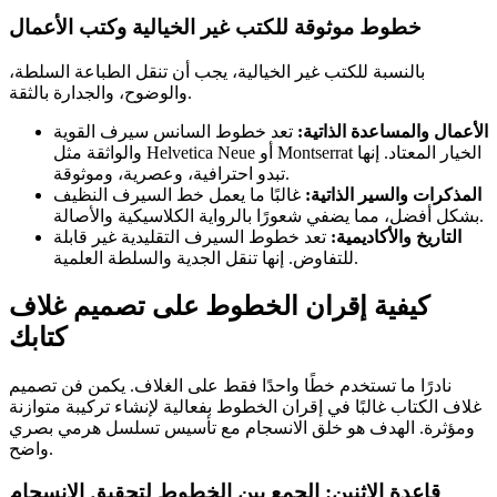
خطوط موثوقة للكتب غير الخيالية وكتب الأعمال
بالنسبة للكتب غير الخيالية، يجب أن تنقل الطباعة السلطة،
والوضوح، والجدارة بالثقة.
الأعمال والمساعدة الذاتية:
تعد خطوط السانس سيرف القوية
والواثقة مثل Helvetica Neue أو Montserrat الخيار المعتاد. إنها
تبدو احترافية، وعصرية، وموثوقة.
المذكرات والسير الذاتية:
غالبًا ما يعمل خط السيرف النظيف
بشكل أفضل، مما يضفي شعورًا بالرواية الكلاسيكية والأصالة.
التاريخ والأكاديمية:
تعد خطوط السيرف التقليدية غير قابلة
للتفاوض. إنها تنقل الجدية والسلطة العلمية.
كيفية إقران الخطوط على
تصميم غلاف
كتابك
نادرًا ما تستخدم خطًا واحدًا فقط على الغلاف. يكمن فن تصميم
غلاف الكتاب غالبًا في إقران الخطوط بفعالية لإنشاء تركيبة متوازنة
ومؤثرة. الهدف هو خلق الانسجام مع تأسيس تسلسل هرمي بصري
واضح.
قاعدة الاثنين: الجمع بين الخطوط لتحقيق الانسجام