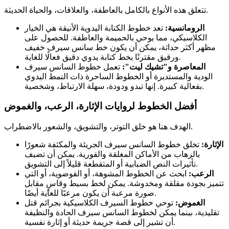
تتعلق هذه الأنواع بالكامل بالعاطفة، والعلاقات، والحياة الحديثة.
الرومانسية:
تعد خطوط الكتابة اليدوية الأنيقة هي الخيار
الكلاسيكي، مما يوحي بالحميمة والعاطفة. للحصول على
مظهر أكثر حداثة، يمكن أن يكون خط سانس سيرف خفيف
ورقيق مقترنًا بخط كتابة يدوي دقيق فعالًا للغاية.
المعاصرة و"تشيك ليت":
تعمل خطوط السانس سيرف
الودية والمستديرة أو الخطوط الساحرة ذات النمط اليدوي
بفعالية كبيرة. إنها تبدو ودودة، سهلة الارتباط، وشخصية.
أفضل الخطوط لروايات الإثارة، الرعب، والغموض
الهدف هنا هو خلق التوتر، والتشويق، والشعور بالاضطراب.
الإثارة:
تخلق خطوط السانس سيرف الجريئة والمكثفة شعورًا
بالرهاب من الأماكن المغلقة والفورية. يمكن أن تضيف
تأثيرات النص الضبابية أو المتقطعة قليلاً إلى التشويق.
الرعب:
ابحث عن الخطوط المشوهة، أو الفوضوية، أو التي
تتميز بجودة مقلقة ومخدوشة. يمكن لخط بسيط وقاسٍ مقابل
صورة مرعبة أن يكون مرعبًا للغاية أيضًا.
الغموض:
توحي خطوط السيرف الكلاسيكية بجرائم قتل
تقليدية، بينما يمكن لخطوط السانس سيرف الحادة والنظيفة
أن تشير إلى قصة جريمة حديثة أو إثارة نفسية.