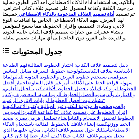
بالتأكيد. يعد استخدام أداة الذكاء الاصطناعي أحد أكثر الطرق فعالية
من حيث الكلفة وكفاءة للحصول على تصميم غلاف كتاب احترافي.
تم تصميم
أداة تصميم الغلاف المدعومة بالذكاء الاصطناعي
خصيصًا
لهذا الغرض. يفهم الذكاء الاصطناعي الخاص بها اتفاقيات النوع
الأدبي، ومبادئ التصميم، وإقران الخطوط، مما يسمح للمؤلفين
بإنشاء عشرات من خيارات تصميم غلاف الكتاب عالية الجودة
والفريدة على الفور، دون الحاجة إلى أي مهارات تصميم سابقة.
جدول المحتويات
دليل لتصميم غلاف الكتاب: اختيار الخطوط المثالية
فهم الطباعة
الأساسية لغلاف الكتاب
سيكولوجية خطوط السيرف مقابل السانس
سيرف
متى تستخدم خطوط العرض والخطوط اليدوية للتأثير
لماذا
سهولة قراءة الخط على الأغلفة أمر غير قابل للتفاوض
اختيار أفضل
الخطوط لنوع كتابك الأدبي
أفضل الخطوط لأغلفة كتب الخيال العلمي،
والفنتازيا، والديستوبيا
أفضل الخطوط للرومانسية، المعاصرة، وكتب
"تشيك ليت"
أفضل الخطوط لروايات الإثارة، الرعب،
والغموض
خطوط موثوقة للكتب غير الخيالية وكتب الأعمال
كيفية
إقران الخطوط على تصميم غلاف كتابك
قاعدة الاثنين: الجمع بين
الخطوط لتحقيق الانسجام والتباين
إنشاء تسلسل هرمي بصري بحجم
الخط ووزنه
كيفية إنشاء غلافك بالخطوط المثالية باستخدام الذكاء
الاصطناعي
أسئلتك حول تصميم غلاف الكتاب، مجاب عليها
ما الذي
يجعل تصميم غلاف الكتاب جيدًا؟
كيف أختار خطًا إذا كان كتابي