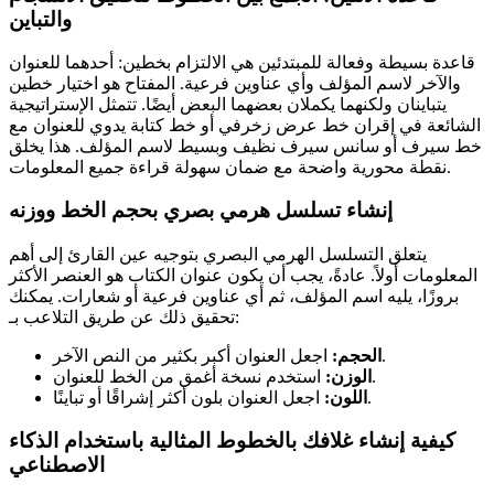
والتباين
قاعدة بسيطة وفعالة للمبتدئين هي الالتزام بخطين: أحدهما للعنوان
والآخر لاسم المؤلف وأي عناوين فرعية. المفتاح هو اختيار خطين
يتباينان ولكنهما يكملان بعضهما البعض أيضًا. تتمثل الإستراتيجية
الشائعة في إقران خط عرض زخرفي أو خط كتابة يدوي للعنوان مع
خط سيرف أو سانس سيرف نظيف وبسيط لاسم المؤلف. هذا يخلق
نقطة محورية واضحة مع ضمان سهولة قراءة جميع المعلومات.
إنشاء تسلسل هرمي بصري بحجم الخط ووزنه
يتعلق التسلسل الهرمي البصري بتوجيه عين القارئ إلى أهم
المعلومات أولاً. عادةً، يجب أن يكون عنوان الكتاب هو العنصر الأكثر
بروزًا، يليه اسم المؤلف، ثم أي عناوين فرعية أو شعارات. يمكنك
تحقيق ذلك عن طريق التلاعب بـ:
اجعل العنوان أكبر بكثير من النص الآخر.
الحجم:
استخدم نسخة أغمق من الخط للعنوان.
الوزن:
اجعل العنوان بلون أكثر إشراقًا أو تباينًا.
اللون:
كيفية إنشاء غلافك بالخطوط المثالية باستخدام الذكاء
الاصطناعي