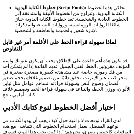
تحاكي هذه الخطوط
خطوط الكتابة اليدوية (Script Fonts):
الكتابة اليدوية، وتتراوح من الخطوط الأنيقة والمتدفقة إلى
الخطوط العادية والشخصية. تعد خطوط الكتابة اليدوية خيارًا
شائعًا للروايات الرومانسية، وروايات النساء، والمذكرات
لإثارة شعور بالحميمة والعاطفة والشخصية.
لماذا سهولة قراءة الخط على الأغلفة أمر غير قابل
للتفاوض
قد تكون هذه أهم قاعدة على الإطلاق: يجب أن يكون عنوانك واسم
المؤلف مقروئين. الخط الفني الجميل عديم الفائدة إذا لم يتمكن أحد
من فك رموزه، خاصة عند مشاهدته كصورة مصغرة صغيرة في
متجر كتب عبر الإنترنت. تحقق دائمًا من تصميم غلافك بحجم صغير
لضمان وضوح النص وسهولة قراءته. تساهم عوامل مثل تباين
الألوان، ووزن الخط، والتباعد في سهولة قراءة الخط وتصميم غلاف
كتاب أمامي ناجح.
اختيار
أفضل الخطوط لنوع كتابك الأدبي
لدى القراء توقعات لا واعية حول كيف يجب أن يبدو الكتاب في
نوعهم المفضل. يعمل استخدام الخطوط التي تتماشى مع هذه
التوقعات كاختصار بصري، يخبرهم: "إذا كنت تحب هذا النوع، فسوف