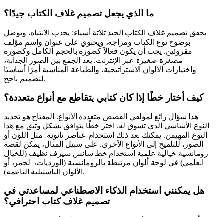
ما الذي يجعل تصميم غلاف الكتاب جيدًا؟
يحقق تصميم غلاف الكتاب الجيد ثلاثة أشياء: يجذب الانتباه، ويوصل
بوضوح نوع الكتاب ومزاجه، ويحتوي على عنوان واسم مؤلف
مقروئين. يجب أن يكون فعالاً كصورة بالحجم الكامل وكصورة
مصغرة صغيرة عبر الإنترنت. يعد الجمع بين الصور الجذابة،
واختيارات الألوان الاستراتيجية، والطباعة المناسبة أمرًا أساسيًا
لتصميم ناجح.
كيف أختار خطًا إذا كان كتابي يتقاطع مع أنواع متعددة؟
هذا سؤال رائع لمؤلفي القصص متعددة الأنواع. المفتاح هو تحديد
النوع الأساسي الذي تسوق له. اختر خطًا يتوافق بشكل وثيق مع هذا
النوع المهيمن. يمكنك بعد ذلك استخدام عناصر ثانوية، مثل اللون أو
الصور، للتلميح إلى الأنواع الأخرى. على سبيل المثال، يمكن لقصة
رومانسية خيالية علمية استخدام خط سانس سيرف نظيف (للخيال
العلمي) في لوحة ألوان مرتبطة بالرومانسية (الورديات، الحمر، أو
الألوان الباستيلية الناعمة).
هل يمكنني استخدام الذكاء الاصطناعي لمساعدتي في
تصميم غلاف كتاب احترافي؟