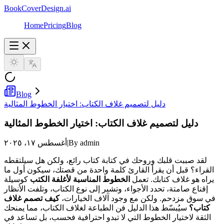
BookCoverDesign.ai
Home
Pricing
Blog
Blog
دليل لتصميم غلاف الكتاب: اختيار الخطوط المثالية
دليل لتصميم غلاف الكتاب: اختيار الخطوط المثالية
By admin
|
أغسطس ١٧، ٢٠٢٥
لقد صببت قلبك وروحك في كتابة كتاب رائع، ولكن هل سيلتقطه
القراء؟ قبل أن يقرأ القارئ كلمة واحدة من قصتك، سيكون أول ما
يراه هو غلاف كتابك. تعمل
الخطوط المناسبة لأغلفة الكتب
كوسيلة
إقناع صامتة، تحدد الأجواء، وتشير إلى نوع الكتاب، وتلفت الأنظار
في سوق مزدحم. ولكن مع وجود آلاف الخيارات،
كيف تصمم غلاف
كتاب؟
سيُبسّط هذا الدليل فن الطباعة لغلاف الكتاب، مما يمنحك
الثقة لاختيار الخطوط التي لا تبدو احترافية فحسب، بل تساعد في