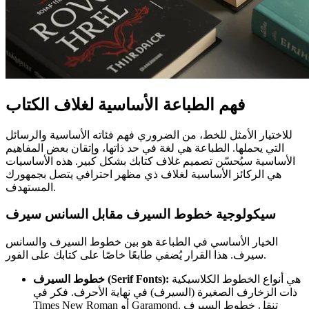
فهم
الطباعة الأساسية لغلاف الكتاب
للاختيار الأمثل للخط، من الضروري فهم فئاته الأساسية والرسائل
التي يحملها. الطباعة هي لغة في حد ذاتها، وإتقان بعض المفاهيم
الأساسية سيُحسّن تصميم غلاف كتابك بشكل كبير. هذه الأساسيات
هي الركائز الأساسية لغلاف ذي مظهر احترافي يتصل بجمهورك
المستهدف.
سيكولوجية خطوط السيرف مقابل السانس سيرف
الخيار الأساسي في الطباعة هو بين خطوط السيرف والسانس
سيرف. هذا القرار يُضفي طابعًا خاصًا على كتابك على الفور.
هي أنواع الخطوط الكلاسيكية
خطوط السيرف (Serif Fonts):
ذات الزخارف الصغيرة (السيرف) في نهاية الأحرف. فكر في
Times New Roman أو Garamond. تنقل خطوط السيرف