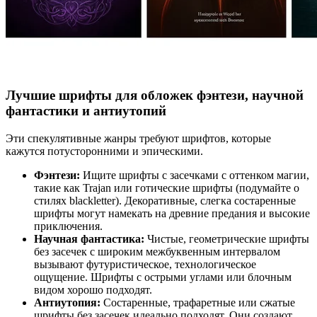
Лучшие шрифты для обложек фэнтези, научной
фантастики и антиутопий
Эти спекулятивные жанры требуют шрифтов, которые
кажутся потусторонними и эпическими.
Фэнтези:
Ищите шрифты с засечками с оттенком магии,
такие как Trajan или готические шрифты (подумайте о
стилях blackletter). Декоративные, слегка состаренные
шрифты могут намекать на древние предания и высокие
приключения.
Научная фантастика:
Чистые, геометрические шрифты
без засечек с широким межбуквенным интервалом
вызывают футуристическое, технологическое
ощущение. Шрифты с острыми углами или блочным
видом хорошо подходят.
Антиутопия:
Состаренные, трафаретные или сжатые
шрифты без засечек идеально подходят. Они создают