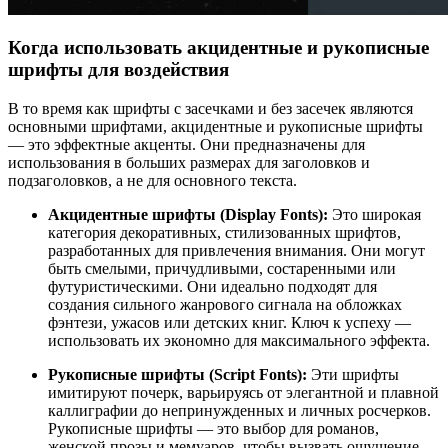
Когда использовать акцидентные и рукописные
шрифты для воздействия
В то время как шрифты с засечками и без засечек являются
основными шрифтами, акцидентные и рукописные шрифты
— это эффектные акценты. Они предназначены для
использования в больших размерах для заголовков и
подзаголовков, а не для основного текста.
Акцидентные шрифты (Display Fonts):
Это широкая
категория декоративных, стилизованных шрифтов,
разработанных для привлечения внимания. Они могут
быть смелыми, причудливыми, состаренными или
футуристическими. Они идеально подходят для
создания сильного жанрового сигнала на обложках
фэнтези, ужасов или детских книг. Ключ к успеху —
использовать их экономно для максимального эффекта.
Рукописные шрифты (Script Fonts):
Эти шрифты
имитируют почерк, варьируясь от элегантной и плавной
каллиграфии до непринужденных и личных росчерков.
Рукописные шрифты — это выбор для романов,
женской прозы и мемуаров, чтобы вызвать ощущение