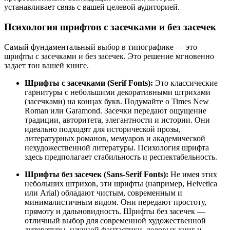
устанавливает связь с вашей целевой аудиторией.
Психология шрифтов с засечками и без засечек
Самый фундаментальный выбор в типографике — это
шрифты с засечками и без засечек. Это решение мгновенно
задает тон вашей книге.
Шрифты с засечками (Serif Fonts):
Это классические
гарнитуры с небольшими декоративными штрихами
(засечками) на концах букв. Подумайте о Times New
Roman или Garamond. Засечки передают ощущение
традиции, авторитета, элегантности и истории. Они
идеально подходят для исторической прозы,
литературных романов, мемуаров и академической
нехудожественной литературы. Психология шрифта
здесь предполагает стабильность и респектабельность.
Шрифты без засечек (Sans-Serif Fonts):
Не имея этих
небольших штрихов, эти шрифты (например, Helvetica
или Arial) обладают чистым, современным и
минималистичным видом. Они передают простоту,
прямоту и дальновидность. Шрифты без засечек —
отличный выбор для современной художественной
литературы, научной фантастики, деловых книг и