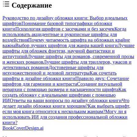
Содержание
Руководство по дизайну обложки книги: Выбор идеальных
шрифтов
Понимание базовой типографики обложки
книги
Психология шрифтов с засечками и без засечек
Когда
использовать акцидентные и рукописные шрифты для
воздействия
Почему читаемость шрифта на обложках крайне
важна
Выбор лучших шрифтов для жанра вашей книги
Лучшие
шрифты для обложек фэнтези, научной фантастики и
антиутопий
Лучшие шрифты для романов, современной прозы
и женских романов
Лучшие шрифты для триллеров, ужасов и
детективных романов
Достоверные шрифты для
нехудожественной и деловой литературы
Как сочетать
шрифты в дизайне обложки книги
Правило двух: Сочетание
шрифтов для гармонии и контраста
Создание визуальной
иерархии с помощью размера и насыщенности шрифта
Как
создать обложку с идеальными шрифтами с помощью
ИИ
Ответы на ваши вопросы по дизайну обложки книги
Что
делает дизайн обложки книги хорошим?
Как выбрать шрифт,
если моя книга относится к нескольким жанрам?
Могу ли я
использовать ИИ для создания профессиональной обложки
книги?
BookCoverDesign.ai