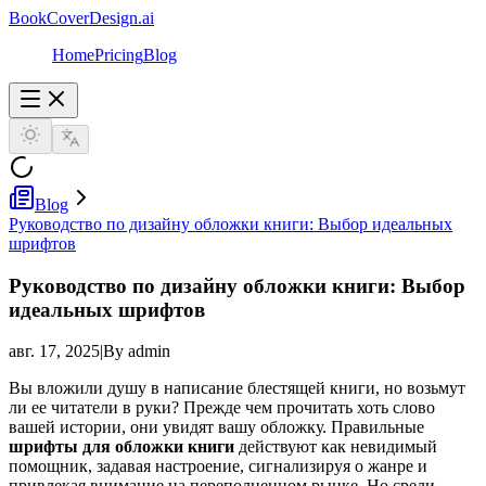
BookCoverDesign.ai
Home
Pricing
Blog
Blog
Руководство по дизайну обложки книги: Выбор идеальных
шрифтов
Руководство по дизайну обложки книги: Выбор
идеальных шрифтов
авг. 17, 2025
|
By admin
Вы вложили душу в написание блестящей книги, но возьмут
ли ее читатели в руки? Прежде чем прочитать хоть слово
вашей истории, они увидят вашу обложку. Правильные
шрифты для обложки книги
действуют как невидимый
помощник, задавая настроение, сигнализируя о жанре и
привлекая внимание на переполненном рынке. Но среди