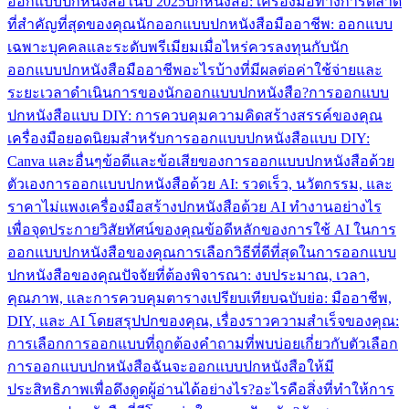
ออกแบบปกหนังสือในปี 2025
ปกหนังสือ: เครื่องมือทางการตลาด
ที่สำคัญที่สุดของคุณ
นักออกแบบปกหนังสือมืออาชีพ: ออกแบบ
เฉพาะบุคคลและระดับพรีเมียม
เมื่อไหร่ควรลงทุนกับนัก
ออกแบบปกหนังสือมืออาชีพ
อะไรบ้างที่มีผลต่อค่าใช้จ่ายและ
ระยะเวลาดำเนินการของนักออกแบบปกหนังสือ?
การออกแบบ
ปกหนังสือแบบ DIY: การควบคุมความคิดสร้างสรรค์ของคุณ
เครื่องมือยอดนิยมสำหรับการออกแบบปกหนังสือแบบ DIY:
Canva และอื่นๆ
ข้อดีและข้อเสียของการออกแบบปกหนังสือด้วย
ตัวเอง
การออกแบบปกหนังสือด้วย AI: รวดเร็ว, นวัตกรรม, และ
ราคาไม่แพง
เครื่องมือสร้างปกหนังสือด้วย AI ทำงานอย่างไร
เพื่อจุดประกายวิสัยทัศน์ของคุณ
ข้อดีหลักของการใช้ AI ในการ
ออกแบบปกหนังสือของคุณ
การเลือกวิธีที่ดีที่สุดในการออกแบบ
ปกหนังสือของคุณ
ปัจจัยที่ต้องพิจารณา: งบประมาณ, เวลา,
คุณภาพ, และการควบคุม
ตารางเปรียบเทียบฉบับย่อ: มืออาชีพ,
DIY, และ AI โดยสรุป
ปกของคุณ, เรื่องราวความสำเร็จของคุณ:
การเลือกการออกแบบที่ถูกต้อง
คำถามที่พบบ่อยเกี่ยวกับตัวเลือก
การออกแบบปกหนังสือ
ฉันจะออกแบบปกหนังสือให้มี
ประสิทธิภาพเพื่อดึงดูดผู้อ่านได้อย่างไร?
อะไรคือสิ่งที่ทำให้การ