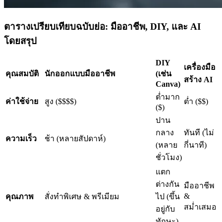
ตารางเปรียบเทียบฉบับย่อ: มืออาชีพ, DIY, และ AI
โดยสรุป
DIY
เครื่องมือ
คุณสมบัติ
นักออกแบบมืออาชีพ
(เช่น
สร้าง AI
Canva)
ต่ำมาก
ค่าใช้จ่าย
สูง ($$$$)
ต่ำ ($$)
($)
ปาน
กลาง
ทันที (ไม่
ความเร็ว
ช้า (หลายสัปดาห์)
(หลาย
กี่นาที)
ชั่วโมง)
แตก
ต่างกัน
มืออาชีพ
&
คุณภาพ
สั่งทำพิเศษ & พรีเมียม
ไป (ขึ้น
สม่ำเสมอ
อยู่กับ
ทักษะ)