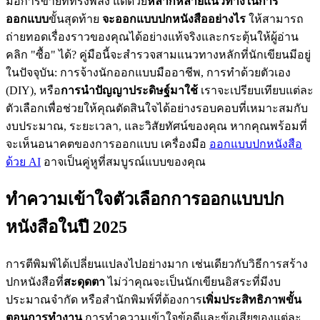
มือการขายที่ทรงพลัง แต่ด้วย
หลากหลายแนวทางในการ
ออกแบบ
ขั้นสุดท้าย
จะออกแบบปกหนังสืออย่างไร
ให้สามารถ
ถ่ายทอดเรื่องราวของคุณได้อย่างแท้จริงและกระตุ้นให้ผู้อ่าน
คลิก "ซื้อ" ได้? คู่มือนี้จะสำรวจสามแนวทางหลักที่นักเขียนมีอยู่
ในปัจจุบัน: การจ้างนักออกแบบมืออาชีพ, การทำด้วยตัวเอง
(DIY), หรือ
การนำปัญญาประดิษฐ์มาใช้
เราจะเปรียบเทียบแต่ละ
ตัวเลือกเพื่อช่วยให้คุณตัดสินใจได้อย่างรอบคอบที่เหมาะสมกับ
งบประมาณ, ระยะเวลา, และวิสัยทัศน์ของคุณ หากคุณพร้อมที่
จะเห็นอนาคตของการออกแบบ เครื่องมือ
ออกแบบปกหนังสือ
ด้วย AI
อาจเป็นคู่หูที่สมบูรณ์แบบของคุณ
ทำความเข้าใจตัวเลือกการออกแบบปก
หนังสือในปี 2025
การตีพิมพ์ได้เปลี่ยนแปลงไปอย่างมาก เช่นเดียวกับวิธีการสร้าง
ปกหนังสือที่
สะดุดตา
ไม่ว่าคุณจะเป็นนักเขียนอิสระที่มีงบ
ประมาณจำกัด หรือสำนักพิมพ์ที่ต้องการ
เพิ่มประสิทธิภาพขั้น
ตอนการทำงาน
การทำความเข้าใจข้อดีและข้อเสียของแต่ละ