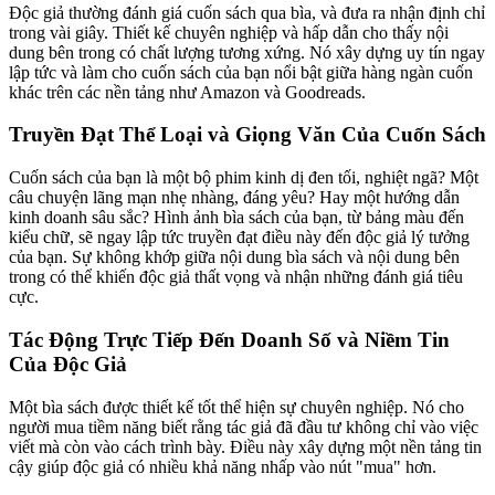
Độc giả thường đánh giá cuốn sách qua bìa, và đưa ra nhận định chỉ
trong vài giây. Thiết kế chuyên nghiệp và hấp dẫn cho thấy nội
dung bên trong có chất lượng tương xứng. Nó xây dựng uy tín ngay
lập tức và làm cho cuốn sách của bạn nổi bật giữa hàng ngàn cuốn
khác trên các nền tảng như Amazon và Goodreads.
Truyền Đạt Thể Loại và Giọng Văn Của Cuốn Sách
Cuốn sách của bạn là một bộ phim kinh dị đen tối, nghiệt ngã? Một
câu chuyện lãng mạn nhẹ nhàng, đáng yêu? Hay một hướng dẫn
kinh doanh sâu sắc? Hình ảnh bìa sách của bạn, từ bảng màu đến
kiểu chữ, sẽ ngay lập tức truyền đạt điều này đến độc giả lý tưởng
của bạn. Sự không khớp giữa nội dung bìa sách và nội dung bên
trong có thể khiến độc giả thất vọng và nhận những đánh giá tiêu
cực.
Tác Động Trực Tiếp Đến Doanh Số và Niềm Tin
Của Độc Giả
Một bìa sách được thiết kế tốt thể hiện sự chuyên nghiệp. Nó cho
người mua tiềm năng biết rằng tác giả đã đầu tư không chỉ vào việc
viết mà còn vào cách trình bày. Điều này xây dựng một nền tảng tin
cậy giúp độc giả có nhiều khả năng nhấp vào nút "mua" hơn.