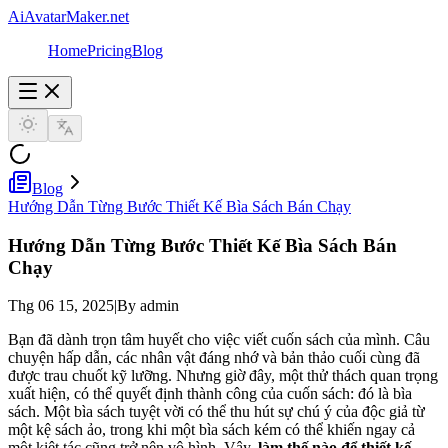
AiAvatarMaker.net
Home
Pricing
Blog
Blog
Hướng Dẫn Từng Bước Thiết Kế Bìa Sách Bán Chạy
Hướng Dẫn Từng Bước Thiết Kế Bìa Sách Bán
Chạy
Thg 06 15, 2025
|
By admin
Bạn đã dành trọn tâm huyết cho việc viết cuốn sách của mình. Câu
chuyện hấp dẫn, các nhân vật đáng nhớ và bản thảo cuối cùng đã
được trau chuốt kỹ lưỡng. Nhưng giờ đây, một thử thách quan trọng
xuất hiện, có thể quyết định thành công của cuốn sách: đó là bìa
sách. Một bìa sách tuyệt vời có thể thu hút sự chú ý của độc giả từ
một kệ sách ảo, trong khi một bìa sách kém có thể khiến ngay cả
một kiệt tác cũng trở nên vô hình. Vậy,
làm thế nào để thiết kế