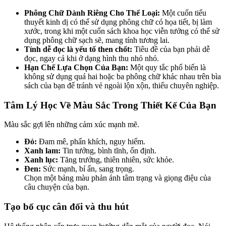
Phông Chữ Dành Riêng Cho Thể Loại:
Một cuốn tiểu
thuyết kinh dị có thể sử dụng phông chữ có họa tiết, bị làm
xước, trong khi một cuốn sách khoa học viễn tưởng có thể sử
dụng phông chữ sạch sẽ, mang tính tương lai.
Tính dễ đọc là yếu tố then chốt:
Tiêu đề của bạn phải dễ
đọc, ngay cả khi ở dạng hình thu nhỏ nhỏ.
Hạn Chế Lựa Chọn Của Bạn:
Một quy tắc phổ biến là
không sử dụng quá hai hoặc ba phông chữ khác nhau trên bìa
sách của bạn để tránh vẻ ngoài lộn xộn, thiếu chuyên nghiệp.
Tâm Lý Học Về Màu Sắc Trong Thiết Kế Của Bạn
Màu sắc gợi lên những cảm xúc mạnh mẽ.
Đỏ:
Đam mê, phấn khích, nguy hiểm.
Xanh lam:
Tin tưởng, bình tĩnh, ổn định.
Xanh lục:
Tăng trưởng, thiên nhiên, sức khỏe.
Đen:
Sức mạnh, bí ẩn, sang trọng.
Chọn một bảng màu phản ánh tâm trạng và giọng điệu của
câu chuyện của bạn.
Tạo bố cục cân đối và thu hút