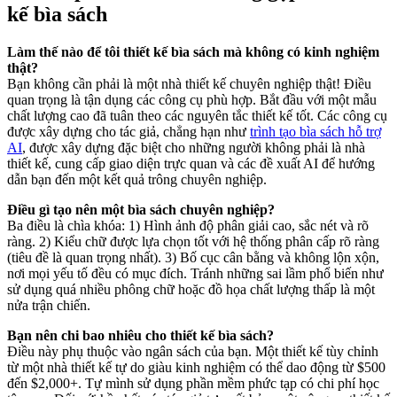
kế bìa sách
Làm thế nào để tôi thiết kế bìa sách mà không có kinh nghiệm
thật?
Bạn không cần phải là một nhà thiết kế chuyên nghiệp thật! Điều
quan trọng là tận dụng các công cụ phù hợp. Bắt đầu với một mẫu
chất lượng cao đã tuân theo các nguyên tắc thiết kế tốt. Các công cụ
được xây dựng cho tác giả, chẳng hạn như
trình tạo bìa sách hỗ trợ
AI
, được xây dựng đặc biệt cho những người không phải là nhà
thiết kế, cung cấp giao diện trực quan và các đề xuất AI để hướng
dẫn bạn đến một kết quả trông chuyên nghiệp.
Điều gì tạo nên một bìa sách chuyên nghiệp?
Ba điều là chìa khóa: 1) Hình ảnh độ phân giải cao, sắc nét và rõ
ràng. 2) Kiểu chữ được lựa chọn tốt với hệ thống phân cấp rõ ràng
(tiêu đề là quan trọng nhất). 3) Bố cục cân bằng và không lộn xộn,
nơi mọi yếu tố đều có mục đích. Tránh những sai lầm phổ biến như
sử dụng quá nhiều phông chữ hoặc đồ họa chất lượng thấp là một
nửa trận chiến.
Bạn nên chi bao nhiêu cho thiết kế bìa sách?
Điều này phụ thuộc vào ngân sách của bạn. Một thiết kế tùy chỉnh
từ một nhà thiết kế tự do giàu kinh nghiệm có thể dao động từ $500
đến $2,000+. Tự mình sử dụng phần mềm phức tạp có chi phí học