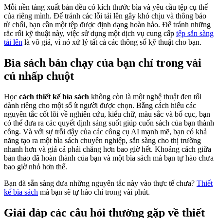
Mỗi nền tảng xuất bản đều có kích thước bìa và yêu cầu tệp cụ thể
của riêng mình. Để tránh các lỗi tải lên gây khó chịu và thông báo
từ chối, bạn cần một tệp được định dạng hoàn hảo. Để tránh những
rắc rối kỹ thuật này, việc sử dụng một dịch vụ cung cấp
tệp sẵn sàng
tải lên
là vô giá, vì nó xử lý tất cả các thông số kỹ thuật cho bạn.
Bìa sách bán chạy của bạn chỉ trong vài
cú nhấp chuột
Học
cách thiết kế bìa sách
không còn là một nghệ thuật đen tối
dành riêng cho một số ít người được chọn. Bằng cách hiểu các
nguyên tắc cốt lõi về nghiên cứu, kiểu chữ, màu sắc và bố cục, bạn
có thể đưa ra các quyết định sáng suốt giúp cuốn sách của bạn thành
công. Và với sự trỗi dậy của các công cụ AI mạnh mẽ, bạn có khả
năng tạo ra một bìa sách chuyên nghiệp, sẵn sàng cho thị trường
nhanh hơn và giá cả phải chăng hơn bao giờ hết. Khoảng cách giữa
bản thảo đã hoàn thành của bạn và một bìa sách mà bạn tự hào chưa
bao giờ nhỏ hơn thế.
Bạn đã sẵn sàng đưa những nguyên tắc này vào thực tế chưa?
Thiết
kế bìa sách
mà bạn sẽ tự hào chỉ trong vài phút.
Giải đáp các câu hỏi thường gặp về thiết