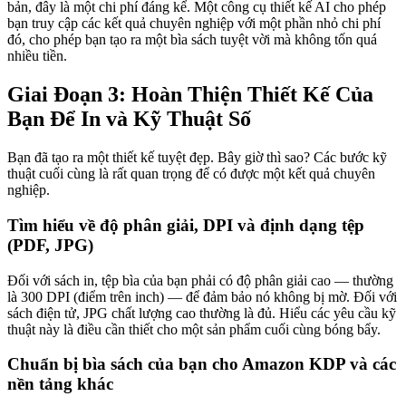
bản, đây là một chi phí đáng kể. Một công cụ thiết kế AI cho phép
bạn truy cập các kết quả chuyên nghiệp với một phần nhỏ chi phí
đó, cho phép bạn tạo ra một bìa sách tuyệt vời mà không tốn quá
nhiều tiền.
Giai Đoạn 3: Hoàn Thiện Thiết Kế Của
Bạn Để In và Kỹ Thuật Số
Bạn đã tạo ra một thiết kế tuyệt đẹp. Bây giờ thì sao? Các bước kỹ
thuật cuối cùng là rất quan trọng để có được một kết quả chuyên
nghiệp.
Tìm hiểu về độ phân giải, DPI và định dạng tệp
(PDF, JPG)
Đối với sách in, tệp bìa của bạn phải có độ phân giải cao — thường
là 300 DPI (điểm trên inch) — để đảm bảo nó không bị mờ. Đối với
sách điện tử, JPG chất lượng cao thường là đủ. Hiểu các yêu cầu kỹ
thuật này là điều cần thiết cho một sản phẩm cuối cùng bóng bẩy.
Chuẩn bị bìa sách của bạn cho Amazon KDP và các
nền tảng khác