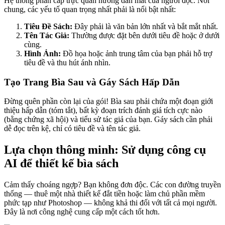
Hệ thống phân cấp trực quan hướng dẫn mắt của người đọc. Nói
chung, các yếu tố quan trọng nhất phải là nổi bật nhất:
Tiêu Đề Sách:
Đây phải là văn bản lớn nhất và bắt mắt nhất.
Tên Tác Giả:
Thường được đặt bên dưới tiêu đề hoặc ở dưới
cùng.
Hình Ảnh:
Đồ họa hoặc ảnh trung tâm của bạn phải hỗ trợ
tiêu đề và thu hút ánh nhìn.
Tạo Trang Bìa Sau và Gáy Sách Hấp Dẫn
Đừng quên phần còn lại của gói! Bìa sau phải chứa một đoạn giới
thiệu hấp dẫn (tóm tắt), bất kỳ đoạn trích đánh giá tích cực nào
(bằng chứng xã hội) và tiểu sử tác giả của bạn. Gáy sách cần phải
dễ đọc trên kệ, chỉ có tiêu đề và tên tác giả.
Lựa chọn thông minh: Sử dụng công cụ
AI để thiết kế bìa sách
Cảm thấy choáng ngợp? Bạn không đơn độc. Các con đường truyền
thống — thuê một nhà thiết kế đắt tiền hoặc làm chủ phần mềm
phức tạp như Photoshop — không khả thi đối với tất cả mọi người.
Đây là nơi công nghệ cung cấp một cách tốt hơn.