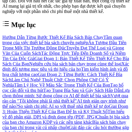
tập cao. Đối với hầu hết các tác giả tự xuất bản, một công cụ thiết kế
AI mang lại giá trị tốt nhất, cho phép bạn đạt được kết quả chuyên
nghiệp với một phần nhỏ chi phí thuê một nhà thiết kế.
Mục lục
Hướng Dẫn Từng Bước Thiết Kế Bìa Sách Bán Chạy
Tầm quan
trọng của việc thiết kế bìa sách chuyên nghiệp
Ấn Tượng Đầu Tiên
Trong Một Thị Trường Đông Đúc
Truyền Đạt Thể Loại và Giọng
Văn Của Cuốn Sách
Tác Động Trực Tiếp Đến Doanh Số và Niềm
Tin Của Độc Giả
Giai Đoạn 1: Bản Thiết Kế Tiền Thiết Kế Cho Bìa
Sách Của Bạn
Nghiên cứu bìa sách bán chạy trong cùng thể loại
Xác
định đối tượng mục tiêu và thị hiếu của họ
Tìm kiếm hình ảnh và đồ
họa chất lượng cao
Giai Đoạn 2: Từng Bước: Cách Thiết Kế Bìa
Sách
Làm Chủ Nghệ Thuật Chữ: Chọn Phông Chữ Có Ý
Nghĩa
Tâm Lý Học Về Màu Sắc Trong Thiết Kế Của Bạn
Tạo bố
cục cân đối và thu hút
Tạo Trang Bìa Sau và Gáy Sách Hấp Dẫn
Lựa
chọn thông minh: Sử dụng công cụ AI để thiết kế bìa sách
Vượt qua
rào cản "Tôi không phải là nhà thiết kế"
AI tinh giản quy trình như
thế nào?
So sánh chi phí: AI so với thuê nhà thiết kế tự do
Giai Đoạn
3: Hoàn Thiện Thiết Kế Của Bạn Để In và Kỹ Thuật Số
Tìm hiểu
về độ phân giải, DPI và định dạng tệp (PDF, JPG)
Chuẩn bị bìa sách
của bạn cho Amazon KDP và các nền tảng khác
Bìa sách bán chạy
của bạn chỉ trong vài cú nhấp chuột
Giải đáp các câu hỏi thường gặp