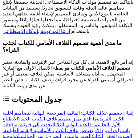
بالتأكيد. تم تصميم مولدات الذكاء الاصطناعي الحديثة خصيصًا لإنتاج
تصاميم عالية الدقة وقابلة للتسويق تجاريًا. تستفيد من البيانات
الخاصة بالنوع الأدبي ومبادئ التصميم لإنشاء أغلفة تضاهي العديد
من الخيارات المصممة احترافيًا، مما يجعلها خيارًا رائعًا وميسور
التكلفة للمؤلفين والناشرين المستقلين. يمكنك رؤية الجودة بنفسك
.
باستخدام
أداتنا المدعومة بالذكاء الاصطناعي
ما مدى أهمية تصميم الغلاف الأمامي للكتاب لجذب
القراء؟
إنه أمر بالغ الأهمية. في كل من المتاجر عبر الإنترنت والمادية، يعتبر
تصميم الغلاف الأمامي للكتاب
هو نقطة الاتصال الأولى مع القارئ
المحتمل. إنه أداة مبيعاتك الأساسية. يمكن لغلاف ضعيف أو غير
احترافي أن يثني القراء عن مجرد قراءة وصف الكتاب، بغض النظر
عن مدى روعة الكتابة.
جدول المحتويات
إتقان تصميم غلاف الكتاب: القائمة المرجعية النهائية لتصاميم أغلفة
الكتب الفريدة
ما الذي يميز تصميم غلاف الكتاب الجيد؟
الانطباع
الأول الحاسم: قاعدة الثواني الثلاث
التحدث إلى قارئك: توقعات
وإشارات النوع الأدبي
عناصر غلاف الكتاب الأساسية لإتقانها
الطباعة:
الصوت الخفي لكتابك
الصور والسرد البصري: أسر الخيال
سيكولوجية