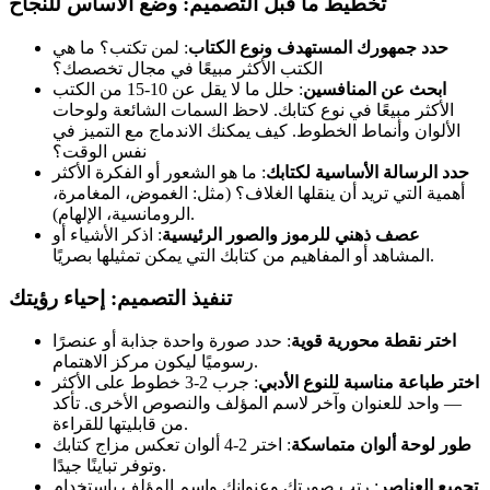
تخطيط ما قبل التصميم: وضع الأساس للنجاح
حدد جمهورك المستهدف ونوع الكتاب
: لمن تكتب؟ ما هي
الكتب الأكثر مبيعًا في مجال تخصصك؟
ابحث عن المنافسين
: حلل ما لا يقل عن 10-15 من الكتب
الأكثر مبيعًا في نوع كتابك. لاحظ السمات الشائعة ولوحات
الألوان وأنماط الخطوط. كيف يمكنك الاندماج مع التميز في
نفس الوقت؟
حدد الرسالة الأساسية لكتابك
: ما هو الشعور أو الفكرة الأكثر
أهمية التي تريد أن ينقلها الغلاف؟ (مثل: الغموض، المغامرة،
الرومانسية، الإلهام).
عصف ذهني للرموز والصور الرئيسية
: اذكر الأشياء أو
المشاهد أو المفاهيم من كتابك التي يمكن تمثيلها بصريًا.
تنفيذ التصميم: إحياء رؤيتك
اختر نقطة محورية قوية
: حدد صورة واحدة جذابة أو عنصرًا
رسوميًا ليكون مركز الاهتمام.
اختر طباعة مناسبة للنوع الأدبي
: جرب 2-3 خطوط على الأكثر
— واحد للعنوان وآخر لاسم المؤلف والنصوص الأخرى. تأكد
من قابليتها للقراءة.
طور لوحة ألوان متماسكة
: اختر 2-4 ألوان تعكس مزاج كتابك
وتوفر تباينًا جيدًا.
تجميع العناصر
: رتب صورتك وعنوانك واسم المؤلف باستخدام