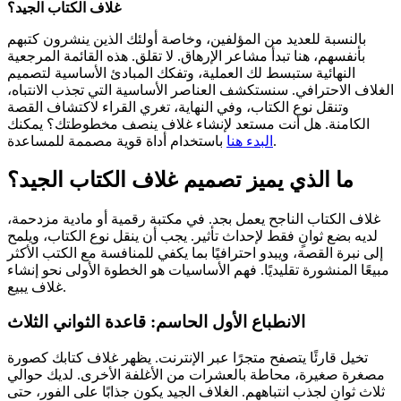
غلاف الكتاب الجيد؟
بالنسبة للعديد من المؤلفين، وخاصة أولئك الذين ينشرون كتبهم
بأنفسهم، هنا تبدأ مشاعر الإرهاق. لا تقلق. هذه القائمة المرجعية
النهائية ستبسط لك العملية، وتفكك المبادئ الأساسية لتصميم
الغلاف الاحترافي. سنستكشف العناصر الأساسية التي تجذب الانتباه،
وتنقل نوع الكتاب، وفي النهاية، تغري القراء لاكتشاف القصة
الكامنة. هل أنت مستعد لإنشاء غلاف ينصف مخطوطتك؟ يمكنك
باستخدام أداة قوية مصممة للمساعدة.
البدء هنا
ما الذي يميز تصميم غلاف الكتاب الجيد؟
غلاف الكتاب الناجح يعمل بجد. في مكتبة رقمية أو مادية مزدحمة،
لديه بضع ثوانٍ فقط لإحداث تأثير. يجب أن ينقل نوع الكتاب، ويلمح
إلى نبرة القصة، ويبدو احترافيًا بما يكفي للمنافسة مع الكتب الأكثر
مبيعًا المنشورة تقليديًا. فهم الأساسيات هو الخطوة الأولى نحو إنشاء
غلاف يبيع.
الانطباع الأول الحاسم: قاعدة الثواني الثلاث
تخيل قارئًا يتصفح متجرًا عبر الإنترنت. يظهر غلاف كتابك كصورة
مصغرة صغيرة، محاطة بالعشرات من الأغلفة الأخرى. لديك حوالي
ثلاث ثوانٍ لجذب انتباههم. الغلاف الجيد يكون جذابًا على الفور، حتى