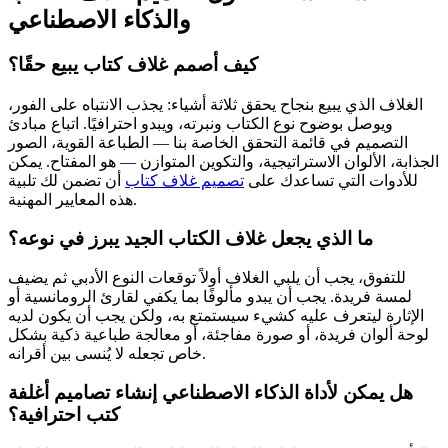
والذكاء الاصطناعي
كيف أصمم غلاف كتاب يبيع حقًا؟
الغلاف الذي يبيع بنجاح يحقق ثلاثة أشياء: يجذب الانتباه على الفور،
ويوصل بوضوح نوع الكتاب ونبرته، ويبدو احترافيًا. اتباع مبادئ
التصميم في قائمة التحقق الخاصة بنا — الطباعة القوية، الصور
الجذابة، الألوان الاستراتيجية، والتكوين المتوازن — هو المفتاح. يمكن
للأدوات التي تساعدك على
تصميم غلاف كتاب
أن تضمن لك تلبية
هذه المعايير المهنية.
ما الذي يجعل غلاف الكتاب الجيد يبرز في نوعه؟
للتفوق، يجب أن يلبي الغلاف أولاً توقعات النوع الأدبي ثم يضيف
لمسة فريدة. يجب أن يبدو مألوفًا بما يكفي لقارئ الرومانسية أو
الإثارة ليتعرف عليه كشيء سيستمتع به، ولكن يجب أن يكون لديه
لوحة ألوان فريدة، أو صورة مفاجئة، أو معالجة طباعية ذكية بشكل
خاص تجعله لا يُنسى بين أقرانه.
هل يمكن لأداة الذكاء الاصطناعي إنشاء تصاميم أغلفة
كتب احترافية؟