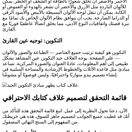
الأحمر والأصفر أن تخلق شعورًا بالطاقة أو الشغف أو الخطر. يمكن
للألوان الباردة مثل الأزرق والأخضر أن تشعر بالهدوء أو الغموض أو
الكآبة. يمكن أن تنقل لوحة الألوان البسيطة بالأبيض والأسود الرقي
أو الدراما الصارخة. يجب أن يتوافق نظام الألوان الخاص بك تمامًا مع
نبرة قصتك واتفاقيات النوع الأدبي، مما يخلق اتصالًا عاطفيًا فوريًا مع
القارئ.
التكوين: توجيه عين القارئ
التكوين هو كيفية ترتيب جميع العناصر — الطباعة والصور والألوان
— على الصفحة. يوجه الغلاف جيد التكوين عين المشاهد بشكل
طبيعي إلى أهم المعلومات، عادةً العنوان والصورة المركزية. تساعد
مبادئ مثل قاعدة الأثلاث والخطوط الإرشادية والمساحة السلبية في
إنشاء تصميم يبدو متوازنًا واحترافيًا، وليس فوضويًا أو مشوشًا.
قائمة التحقق لتصميم غلاف كتابك الاحترافي
الآن، دعنا نحول النظرية إلى عمل. اتبع قائمة التحقق هذه للتأكد من
أنك قد غطيت جميع الجوانب لتصميم جاهز للسوق. هذه هي خريطتك
من المفهوم إلى المنتج النهائي المصقول.