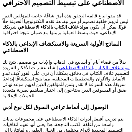
الاصطناعي على تبسيط التصميم الاحترافي
قد يبدو اتباع قائمة التحقق هذه أمرًا شاقًا، خاصة للمؤلفين الذين
ليس لديهم خلفية تصميم أو ميزانية. هنا تقدم التكنولوجيا الحديثة حلاً
قويًا. يمكن أن يكون
مولد غلاف الكتاب بالذكاء الاصطناعي
شريكك
الإبداعي، حيث يبسط العملية برمتها مع ضمان نتيجة احترافية.
النماذج الأولية السريعة والاستكشاف الإبداعي بالذكاء
الاصطناعي
بدلاً من قضاء أيام أو أسابيع في الذهاب والإياب مع مصمم، يتيح لك
مولد غلاف الكتاب بالذكاء الاصطناعي
إنشاء عشرات الأفكار الفريدة
لتصميم غلاف الكتاب في دقائق. يمكنك أن ترى على الفور كيف تبدو
الأنماط والألوان والتخطيطات المختلفة، مما يتيح استكشافًا إبداعيًا
سريعًا. هذه السرعة لا تقدر بثمن للمؤلفين الذين لديهم موعد نهائي
ضيق أو المسوقين الذين يحتاجون إلى اختبار مفاهيم بصرية متعددة
للحملات الإعلانية.
الوصول إلى أنماط تراعي السوق لكل نوع أدبي
يتم تدريب أفضل أدوات الذكاء الاصطناعي على مجموعات بيانات
واسعة من أغلفة الكتب الناجحة. هذا يعني أنها تفهم اتفاقيات
التصميم المحددة لأنواع مختلفة، من الخيال العلمي والفانتازيا إلى