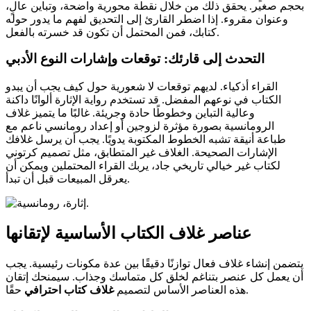
بحجم صغير. يحقق ذلك من خلال نقطة محورية واضحة، وتباين عالٍ،
وعنوان مقروء. إذا اضطر القارئ إلى التحديق لفهم ما يدور حوله
كتابك، فمن المحتمل أن تكون قد خسرته بالفعل.
التحدث إلى قارئك: توقعات وإشارات النوع الأدبي
القراء أذكياء. لديهم توقعات لا شعورية حول كيف يجب أن يبدو
الكتاب في نوعهم المفضل. قد تستخدم رواية الإثارة ألوانًا داكنة
وعالية التباين وخطوطًا حادة وجريئة. غالبًا ما يتميز غلاف
الرومانسية بصورة مؤثرة لزوجين أو إعداد رومانسي ناعم مع
طباعة أنيقة تشبه الخطوط المكتوبة يدويًا. يجب أن يرسل غلافك
الإشارات الصحيحة. الغلاف غير المتطابق، مثل تصميم كرتوني
لكتاب غير خيالي تاريخي جاد، يربك القراء المحتملين ويمكن أن
يعرقل المبيعات قبل أن تبدأ.
عناصر غلاف الكتاب الأساسية لإتقانها
يتضمن إنشاء غلاف فعال توازنًا دقيقًا بين عدة مكونات رئيسية. يجب
أن يعمل كل عنصر بتناغم لخلق كل متماسك وجذاب. سيمنحك إتقان
حقًا.
هذه العناصر الأساس لتصميم
غلاف كتاب احترافي