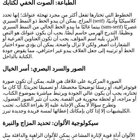
الطباعة: الصوت الخفي لكتابك
الخطوط التي تختارها تفعل أكثر من مجرد تهجئة عنوانك؛ إنها تحدد
المزاج. يمكن أن يبدو الخط ذو النمط السيري (serif) كلاسيكيًا وأدبيًا،
بينما غالبًا ما يبدو الخط الخالي من النمط السيري (sans-serif) عصريًا
ونظيفًا. التدرج الهرمي حاسم أيضًا. يجب أن يكون عنوانك هو النص
الأبرز، يليه اسم المؤلف. يجب أن تكون العناوين الفرعية أو
الشعارات أصغر ولكن لا تزال واضحة. يمكن أن يؤدي سوء اختيار
الخط أو ترتيبه إلى جعل الغلاف يبدو غير احترافي، مما يقوض جودة
الكتابة بالداخل.
الصور والسرد البصري: أسر الخيال
الصورة المركزية على غلافك هي قلبه. يمكن أن تكون صورة
فوتوغرافية، أو رسمًا توضيحيًا مخصصًا، أو تصميمًا تجريديًا. أيًا كان ما
تختاره، يجب أن يكون عالي الجودة ويرتبط مباشرة بموضوع الكتاب،
أو مزاجه، أو لحظة محورية في القصة. يجب أن تثير الصور الفضول،
وتطرح سؤالاً لا يمكن الإجابة عليه إلا بقراءة الكتاب. تجنب
الكليشيهات إلا إذا كان بإمكانك إعطائها لمسة فريدة وجديدة تبرز.
سيكولوجية الألوان: تحديد المزاج والنبرة
الألوان أداة قوية لإثارة المشاعر. يمكن للألوان الزاهية والدافئة مثل