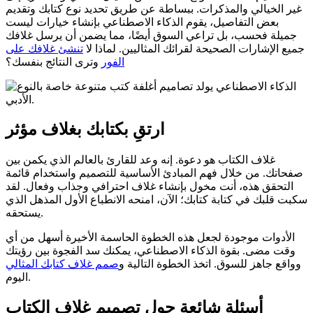
غير الخيالي والمذكرات. ببساطة عن طريق تحديد نوع كتابك وتقديم
بعض التفاصيل، يقوم الذكاء الاصطناعي بإنشاء خيارات ليست
جميلة فحسب، بل تراعي السوق أيضًا، مما يضمن أن يرسل غلافك
جميع الإشارات الصحيحة لقرائك المثاليين. لماذا لا
تنشئ غلافك على
الفور
وترى النتائج بنفسك؟
ارتقِ بكتابك بغلاف مؤثر
غلاف الكتاب هو دعوة. إنه وعد للقارئ بالعالم الذي يكمن بين
صفحاتك. من خلال فهم المبادئ الأساسية للتصميم واستخدام قائمة
التحقق هذه، أنت مخول بإنشاء غلاف احترافي وجذاب وفعال. لقد
سكبت قلبك في كتابة كتابك؛ الآن، امنحه الانطباع الأول المذهل الذي
يستحقه.
الأدوات موجودة لجعل هذه الخطوة الحاسمة الأخيرة أسهل من أي
وقت مضى. بقوة الذكاء الاصطناعي، يمكنك سد الفجوة بين رؤيتك
وواقع جاهز للسوق. اتخذ الخطوة التالية و
صمم غلاف كتابك المثالي
اليوم.
أسئلة شائعة حول تصميم غلاف الكتاب