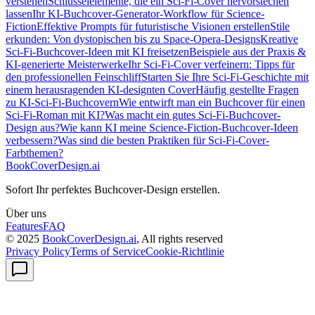
verstehen
Schlüsselelemente, die ein Sci-Fi-Cover hervorstechen
lassen
Ihr KI-Buchcover-Generator-Workflow für Science-
Fiction
Effektive Prompts für futuristische Visionen erstellen
Stile
erkunden: Von dystopischen bis zu Space-Opera-Designs
Kreative
Sci-Fi-Buchcover-Ideen mit KI freisetzen
Beispiele aus der Praxis &
KI-generierte Meisterwerke
Ihr Sci-Fi-Cover verfeinern: Tipps für
den professionellen Feinschliff
Starten Sie Ihre Sci-Fi-Geschichte mit
einem herausragenden KI-designten Cover
Häufig gestellte Fragen
zu KI-Sci-Fi-Buchcovern
Wie entwirft man ein Buchcover für einen
Sci-Fi-Roman mit KI?
Was macht ein gutes Sci-Fi-Buchcover-
Design aus?
Wie kann KI meine Science-Fiction-Buchcover-Ideen
verbessern?
Was sind die besten Praktiken für Sci-Fi-Cover-
Farbthemen?
BookCoverDesign.ai
Sofort Ihr perfektes Buchcover-Design erstellen.
Über uns
Features
FAQ
© 2025
BookCoverDesign.ai
, All rights reserved
Privacy Policy
Terms of Service
Cookie-Richtlinie