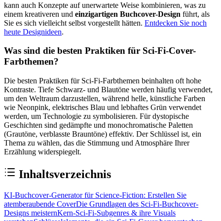
kann auch Konzepte auf unerwartete Weise kombinieren, was zu
einem kreativeren und
einzigartigen Buchcover-Design
führt, als
Sie es sich vielleicht selbst vorgestellt hätten.
Entdecken Sie noch
heute Designideen
.
Was sind die besten Praktiken für Sci-Fi-Cover-
Farbthemen?
Die besten Praktiken für Sci-Fi-Farbthemen beinhalten oft hohe
Kontraste. Tiefe Schwarz- und Blautöne werden häufig verwendet,
um den Weltraum darzustellen, während helle, künstliche Farben
wie Neonpink, elektrisches Blau und lebhaftes Grün verwendet
werden, um Technologie zu symbolisieren. Für dystopische
Geschichten sind gedämpfte und monochromatische Paletten
(Grautöne, verblasste Brauntöne) effektiv. Der Schlüssel ist, ein
Thema zu wählen, das die Stimmung und Atmosphäre Ihrer
Erzählung widerspiegelt.
Inhaltsverzeichnis
KI-Buchcover-Generator für Science-Fiction: Erstellen Sie
atemberaubende Cover
Die Grundlagen des Sci-Fi-Buchcover-
Designs meistern
Kern-Sci-Fi-Subgenres & ihre Visuals