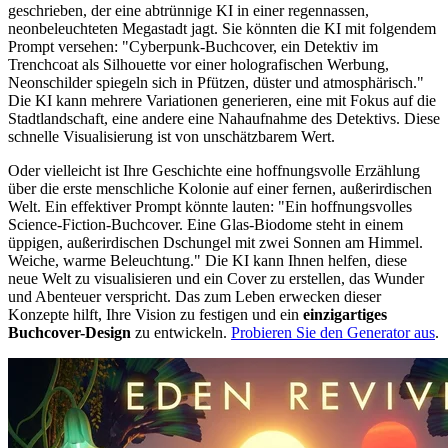
geschrieben, der eine abtrünnige KI in einer regennassen,
neonbeleuchteten Megastadt jagt. Sie könnten die KI mit folgendem
Prompt versehen: "Cyberpunk-Buchcover, ein Detektiv im
Trenchcoat als Silhouette vor einer holografischen Werbung,
Neonschilder spiegeln sich in Pfützen, düster und atmosphärisch."
Die KI kann mehrere Variationen generieren, eine mit Fokus auf die
Stadtlandschaft, eine andere eine Nahaufnahme des Detektivs. Diese
schnelle Visualisierung ist von unschätzbarem Wert.
Oder vielleicht ist Ihre Geschichte eine hoffnungsvolle Erzählung
über die erste menschliche Kolonie auf einer fernen, außerirdischen
Welt. Ein effektiver Prompt könnte lauten: "Ein hoffnungsvolles
Science-Fiction-Buchcover. Eine Glas-Biodome steht in einem
üppigen, außerirdischen Dschungel mit zwei Sonnen am Himmel.
Weiche, warme Beleuchtung." Die KI kann Ihnen helfen, diese
neue Welt zu visualisieren und ein Cover zu erstellen, das Wunder
und Abenteuer verspricht. Das zum Leben erwecken dieser
Konzepte hilft, Ihre Vision zu festigen und ein
einzigartiges
Buchcover-Design
zu entwickeln.
Probieren Sie den Generator aus
.