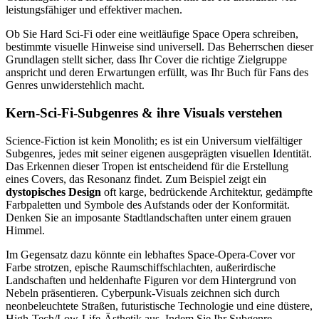
leistungsfähiger und effektiver machen.
Ob Sie Hard Sci-Fi oder eine weitläufige Space Opera schreiben,
bestimmte visuelle Hinweise sind universell. Das Beherrschen dieser
Grundlagen stellt sicher, dass Ihr Cover die richtige Zielgruppe
anspricht und deren Erwartungen erfüllt, was Ihr Buch für Fans des
Genres unwiderstehlich macht.
Kern-Sci-Fi-Subgenres & ihre Visuals verstehen
Science-Fiction ist kein Monolith; es ist ein Universum vielfältiger
Subgenres, jedes mit seiner eigenen ausgeprägten visuellen Identität.
Das Erkennen dieser Tropen ist entscheidend für die Erstellung
eines Covers, das Resonanz findet. Zum Beispiel zeigt ein
dystopisches Design
oft karge, bedrückende Architektur, gedämpfte
Farbpaletten und Symbole des Aufstands oder der Konformität.
Denken Sie an imposante Stadtlandschaften unter einem grauen
Himmel.
Im Gegensatz dazu könnte ein lebhaftes Space-Opera-Cover vor
Farbe strotzen, epische Raumschiffschlachten, außerirdische
Landschaften und heldenhafte Figuren vor dem Hintergrund von
Nebeln präsentieren. Cyberpunk-Visuals zeichnen sich durch
neonbeleuchtete Straßen, futuristische Technologie und eine düstere,
High-Tech/Low-Life-Ästhetik aus. Indem Sie Ihr Subgenre