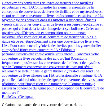
Concevez des couvertures de livres de thrillers et de mystères
percutantes avec l'IA
Comprendre les éléments essentiels de la
conception de couvertures de livres de thrillers et de mystères
Qu'est-
ce qui rend une couverture de livre professionnelle et saisissante ?
La
psychologie des couleurs dans les histoires à suspense
Éléments
visuels clés pour les couvertures de livres à suspense
Typographie et
polices qui créent de la tension
Imagerie et symbolisme : Créer un
mystère visuel
Disposition et composition pour un impact
maximal
Créer votre design de couverture de thriller par IA : Un
guide étape par étape
Comment créer une couverture de livre avec
l'IA : Pour commencer
Ingénierie des invites pour les genres thriller
et mystère
Affiner votre couverture IA : Édition et
personnalisation
Votre chef-d'œuvre vous attend : Concevez votre
couverture de livre percutante dès aujourd'hui !
Questions
fréquemment posées sur les couvertures de thrillers et de mystères
par IA
Comment concevoir une couverture de livre qui séduit
réellement le lecteur dans le genre thriller ?
Qu'est-ce qui rend une
couverture de livre générée par l'IA professionnelle et unique ?
L'IA
peut-elle m'aider à obtenir des designs de couvertures de livres haute
résolution pour l'impression et le numérique ?
Comment puis-je
assurer la cohérence du genre pour la conception de la couverture de
mon livre ?
BookCoverDesign.ai
Création instantanée de la couverture de livre parfaite.