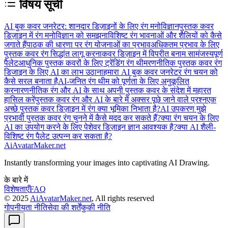
विषय सूची
AI बुक कवर जनरेटर: शानदार डिज़ाइनों के लिए रंग मनोविज्ञान
पुस्तक कवर
डिज़ाइन में रंग मनोविज्ञान को समझना
विशिष्ट रंग भावनाओं और शैलियों को कैसे
जगाते हैं
पाठक की धारणा पर रंग योजनाओं का प्रभाव
अधिकतम प्रभाव के लिए
पुस्तक कवर रंग सिद्धांत लागू करना
कवर डिज़ाइन में विपरीत बनाम सामंजस्यपूर्ण
पैलेट
आधुनिक पुस्तक कवरों के लिए ट्रेंडिंग रंग थीम
रणनीतिक पुस्तक कवर रंग
डिजाइन के लिए AI का लाभ उठाना
हमारा AI बुक कवर जनरेटर रंग चयन को
कैसे सरल बनाता है
AI-जनित रंग थीम को पूर्णता के लिए अनुकूलित
करना
रणनीतिक रंग और AI के साथ अपनी पुस्तक कवर के संदेश में महारत
हासिल करें
पुस्तक कवर रंग और AI के बारे में अक्सर पूछे जाने वाले प्रश्न
एक
अच्छे पुस्तक कवर डिज़ाइन में रंग क्या भूमिका निभाता है?
AI उपकरण मुझे
प्रभावी पुस्तक कवर रंग चुनने में कैसे मदद कर सकते हैं?
क्या रंग चयन के लिए
AI का उपयोग करने के लिए पेशेवर डिज़ाइन ज्ञान आवश्यक है?
क्या AI शैली-
विशिष्ट रंग पैलेट उत्पन्न कर सकता है?
AiAvatarMaker.net
Instantly transforming your images into captivating AI Drawing.
के बारे में
विशेषताएँ
FAQ
© 2025
AiAvatarMaker.net
, All rights reserved
गोपनीयता नीति
सेवा की शर्तें
कुकी नीति