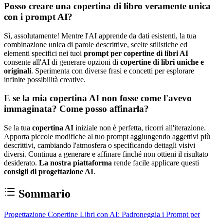
Posso creare una copertina di libro veramente unica
con i prompt AI?
Sì, assolutamente! Mentre l'AI apprende da dati esistenti, la tua
combinazione unica di parole descrittive, scelte stilistiche ed
elementi specifici nei tuoi
prompt per copertine di libri AI
consente all'AI di generare opzioni di
copertine di libri uniche e
originali
. Sperimenta con diverse frasi e concetti per esplorare
infinite possibilità creative.
E se la mia copertina AI non fosse come l'avevo
immaginata? Come posso affinarla?
Se la tua
copertina AI
iniziale non è perfetta, ricorri all'iterazione.
Apporta piccole modifiche al tuo prompt aggiungendo aggettivi più
descrittivi, cambiando l'atmosfera o specificando dettagli visivi
diversi. Continua a generare e affinare finché non ottieni il risultato
desiderato.
La nostra piattaforma
rende facile applicare questi
consigli di progettazione AI
.
Sommario
Progettazione Copertine Libri con AI: Padroneggia i Prompt per