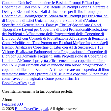
Copertine Uniche
Comprendere le Basi dei Prompt Efficaci per
Copertine di Libri con AI
Cosa Rende un Prompt Forte? Chiarezza e
Dettaglio
Elementi Essenziali da Includere per il Tuo Prompt per
Copertina di Libro
Ingegneria Avanzata dei Prompt per Progettazioni
di Copertine di Libri Uniche
Incorporare Stili e Stati d'Animo
Specifici del Genere (ad es. Fantasy, Thriller)
Specificare Colori,
Tipografia e Layout per Copertine di Libri Professionali
Risoluzione
dei Problemi e Affinamento delle Progettazioni delle Copertine di
Libri con AI con Consigli di Progettazione AI
Strategie di Iterazione:
Come Modificare i Tuoi Prompt per Risultati Migliori
Imparare dagli
Esempi: Analizzare Copertine di Libri con AI di Successo
La Tua
Visione, Realizzata: Padroneggiare la Progettazione di Copertine di
Libri con AI
Domande Frequenti sulla Progettazione di Copertine di
Libri con AI
Come si progetta efficacemente una copertina di libro
con l'AI?
Quali elementi chiave rendono una buona progettazione di
copertina di libro utilizzando l'AI?
Posso creare una copertina di libro
veramente unica con i prompt AI?
E se la mia copertina AI non fosse
come l'avevo immaginata? Come posso affinarla?
BookCoverDesign.ai
Crea istantaneamente la tua copertina perfetta.
About
Features
FAQ
© 2025
BookCoverDesign.ai
, All rights reserved