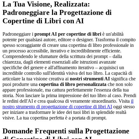
La Tua Visione, Realizzata:
Padroneggiare la Progettazione di
Copertine di Libri con AI
Padroneggiare i
prompt AI per copertine di libri
è un'abilità
potente per qualsiasi autore, editore o designer. Trasforma il compito
spesso scoraggiante di creare una copertina di libro professionale in
un processo accessibile, iterativo e incredibilmente efficiente.
Comprendendo le sfumature della scrittura dei prompt – dalla
chiarezza, dagli elementi essenziali alle istruzioni avanzate
specifiche del genere e all'affinamento iterativo – acquisisci un
incredibile controllo sull'identità visiva del tuo libro. La capacità di
articolare la tua visione creativa ai
nostri strumenti AI
significa che
puoi produrre una
copertina di libro personalizzata
che non solo
appare professionale, ma cattura perfettamente l'essenza della tua
storia. Non lasciare la prima impressione del tuo libro al caso. Prendi
le redini dell'AI e crea qualcosa di veramente straordinario. Visita
il
nostro strumento di progettazione di copertine di libri AI
oggi stesso
per iniziare a trasformare le idee dei tuoi libri in splendide realtà
visive. La tua copertina perfetta è a portata di prompt.
Domande Frequenti sulla Progettazione