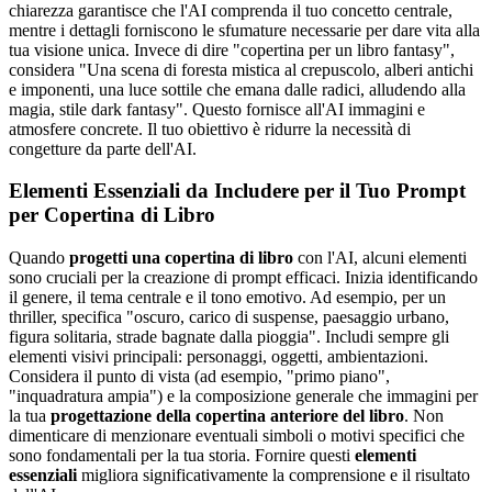
chiarezza garantisce che l'AI comprenda il tuo concetto centrale,
mentre i dettagli forniscono le sfumature necessarie per dare vita alla
tua visione unica. Invece di dire "copertina per un libro fantasy",
considera "Una scena di foresta mistica al crepuscolo, alberi antichi
e imponenti, una luce sottile che emana dalle radici, alludendo alla
magia, stile dark fantasy". Questo fornisce all'AI immagini e
atmosfere concrete. Il tuo obiettivo è ridurre la necessità di
congetture da parte dell'AI.
Elementi Essenziali da Includere per il Tuo Prompt
per Copertina di Libro
Quando
progetti una copertina di libro
con l'AI, alcuni elementi
sono cruciali per la creazione di prompt efficaci. Inizia identificando
il genere, il tema centrale e il tono emotivo. Ad esempio, per un
thriller, specifica "oscuro, carico di suspense, paesaggio urbano,
figura solitaria, strade bagnate dalla pioggia". Includi sempre gli
elementi visivi principali: personaggi, oggetti, ambientazioni.
Considera il punto di vista (ad esempio, "primo piano",
"inquadratura ampia") e la composizione generale che immagini per
la tua
progettazione della copertina anteriore del libro
. Non
dimenticare di menzionare eventuali simboli o motivi specifici che
sono fondamentali per la tua storia. Fornire questi
elementi
essenziali
migliora significativamente la comprensione e il risultato