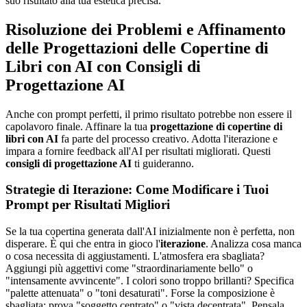
suo risultato alla tua estetica precisa.
Risoluzione dei Problemi e Affinamento
delle Progettazioni delle Copertine di
Libri con AI con Consigli di
Progettazione AI
Anche con prompt perfetti, il primo risultato potrebbe non essere il
capolavoro finale. Affinare la tua
progettazione di copertine di
libri con AI
fa parte del processo creativo. Adotta l'iterazione e
impara a fornire feedback all'AI per risultati migliorati. Questi
consigli di progettazione AI
ti guideranno.
Strategie di Iterazione: Come Modificare i Tuoi
Prompt per Risultati Migliori
Se la tua copertina generata dall'AI inizialmente non è perfetta, non
disperare. È qui che entra in gioco l'
iterazione
. Analizza cosa manca
o cosa necessita di aggiustamenti. L'atmosfera era sbagliata?
Aggiungi più aggettivi come "straordinariamente bello" o
"intensamente avvincente". I colori sono troppo brillanti? Specifica
"palette attenuata" o "toni desaturati". Forse la composizione è
sbagliata; prova "soggetto centrato" o "vista decentrata". Pensala