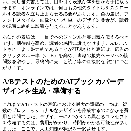
い。実店舗の書店では、目を引く表紙が本を棚から手に取ら
せます。オンラインでは、何百もの他のタイトルをスクロー
ルする読者を立ち止まらせる必要があります。色の選択、フ
ォントスタイル、画像といった単一のデザイン要素が、読者
の認識に劇的に影響を与えることがあります。
あなたの表紙は、一目で本のジャンルと雰囲気を伝えるべき
です。期待感を高め、読者の感情に訴えかけます。A/Bテス
トされ、より魅力的であることが証明された表紙は、広告の
クリックスルー率（CTR）を高め、書籍の販売ページへの訪
問数を増やし、最終的に売上と読了率の直接的な増加につな
がります。
A/BテストのためのAIブックカバーデ
ザインを生成・準備する
これまでA/Bテストの表紙における最大の障壁の一つは、複
数のプロフェッショナルなデザインを作成するのにかかる費
用と時間でした。デザイナーに2つか3つの異なるコンセプト
を依頼するのは、費用がかかり、時間がかかる可能性があり
ました。ここで、人工知能が状況を一変させます。