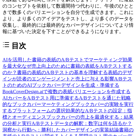
のコンセプトを依頼して数週間待つ代わりに、午後のひとと
きで数多くのバリエーションを自分で生成できます。これに
より、より多くのアイデアをテストし、より多くのデータを
収集し、最終的には最終的なカバーデザインについてより情
報に基づいた決定を下すことができるようになります。
目次
AIを活用した書籍の表紙のA/Bテストでマーケティング効果
を最大化
なぜ売上向上のために書籍の表紙をA/Bテストする
のか？
書籍の表紙のA/Bテストの基本を理解する
表紙のデザ
インが読者のエンゲージメントと売上に与える影響
A/Bテス
トのためのAIブックカバーデザインを生成・準備する
BookCoverDesign.aiで複数の表紙バリエーションを作成する
AIカバーをA/Bテスト用に準備する
A/Bテストを通じた戦略
的なブックカバーマーケティング
ブックカバーの実験を実行
するプラットフォームの選択
効果的なA/Bテストの設定：指
標とオーディエンス
ブックカバーの売上を最適化する：結果
の分析と実行
A/Bテストデータの解釈：数字は何を語るか？
洞察から行動へ：勝利したカバーデザインの実装
結論
書籍の