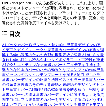
DPI（dots per inch）である必要があります。これにより、画
像とテキストがシャープで鮮明に表示され、ピクセル化やぼ
やけがないことが保証されます。プラットフォームからダウ
ンロードすると、デジタルと印刷の両方の出版用に完全に最
適化された高解像度ファイルを受け取ります。
目次
AIブックカバー作成ツール：魅力的な児童書デザインのア
イデアとガイド
ユニークな児童書カバーデザインの原則を理
解する
幼い読者のための色彩心理学
表紙で登場人物に命を吹
き込む
幼い目にも読みやすいタイポグラフィ：可読性が重要
AIでクリエイティブな児童書カバーのアイデアを生成する
魅力的な絵本カバーのための効果的なプロンプトの作成
児童
書ジャンルのスタイルテンプレートを探る
AIが生成した児
童書カバーデザインの反復と洗練
ベストセラー児童書カバー
の必須要素
表紙のその先：背表紙と裏表紙のデザインのヒン
ト
児童書カバーの印刷品質の確保
魔法を解き放つ：完璧な児
童書カバーへの道
児童書カバーデザインに関するよくある質
問
本当に目立つ児童書のカバーをデザインするにはどうすれ
ばよいですか？
良い児童書カバーデザインを構成する主要な