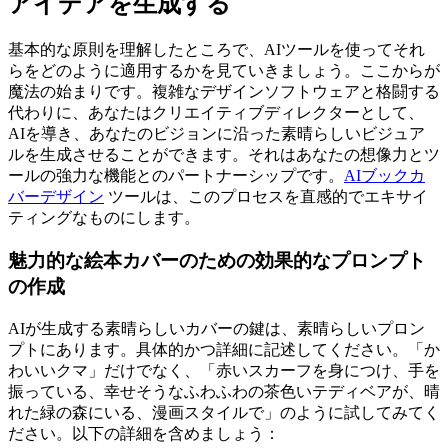
アイデアを生成する
基本的な原則を理解したところで、AIツールを使ってそれ
らをどのように適用するかを見ていきましょう。ここからが
魔法の始まりです。複雑なデザインソフトウェアと格闘する
代わりに、あなたはクリエイティブディレクターとして、
AIを導き、あなたのビジョンに沿った素晴らしいビジュア
ルを生成させることができます。それはあなたの想像力とツ
ールの強力な機能とのパートナーシップです。
AIブックカ
バーデザイン
ツールは、このプロセスを直感的でエキサイ
ティングなものにします。
魅力的な絵本カバーのための効果的なプロンプト
の作成
AIが生成する素晴らしいカバーの鍵は、素晴らしいプロン
プトにあります。具体的かつ詳細に記述してください。「か
わいいクマ」だけでなく、「赤いスカーフを身につけ、手を
振っている、幸せそうなふわふわの茶色いテディベアが、晴
れた緑の森にいる、漫画スタイルで」のように試してみてく
ださい。以下の詳細を含めましょう：