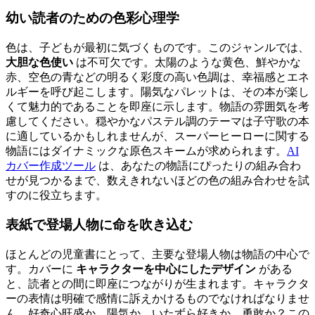
幼い読者のための色彩心理学
色は、子どもが最初に気づくものです。このジャンルでは、
大胆な色使い
は不可欠です。太陽のような黄色、鮮やかな
赤、空色の青などの明るく彩度の高い色調は、幸福感とエネ
ルギーを呼び起こします。陽気なパレットは、その本が楽し
くて魅力的であることを即座に示します。物語の雰囲気を考
慮してください。穏やかなパステル調のテーマは子守歌の本
に適しているかもしれませんが、スーパーヒーローに関する
物語にはダイナミックな原色スキームが求められます。
AI
カバー作成ツール
は、あなたの物語にぴったりの組み合わ
せが見つかるまで、数えきれないほどの色の組み合わせを試
すのに役立ちます。
表紙で登場人物に命を吹き込む
ほとんどの児童書にとって、主要な登場人物は物語の中心で
す。カバーに
キャラクターを中心にしたデザイン
がある
と、読者との間に即座につながりが生まれます。キャラクタ
ーの表情は明確で感情に訴えかけるものでなければなりませ
ん。好奇心旺盛か、陽気か、いたずら好きか、勇敢か？この