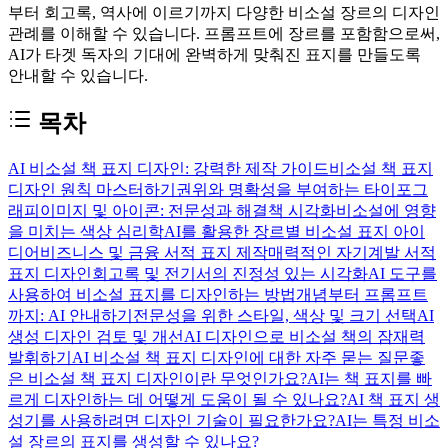
부터 회고록, 역사에 이르기까지 다양한 비소설 장르의 디자인
관례를 이해할 수 있습니다. 프롬프트에 장르를 포함함으로써,
AI가 타겟 독자의 기대에 완벽하게 맞춰진 표지를 만들도록
안내할 수 있습니다.
목차
AI 비소설 책 표지 디자인: 강력한 제작 가이드
비소설 책 표지
디자인 원칙 마스터하기
권위와 명확성을 부여하는 타이포그
래피
이미지 및 아이콘: 전문성과 해결책 시각화
비소설에 영향
을 미치는 색상 심리학
AI를 활용한 장르별 비소설 표지 아이
디어
비즈니스 및 금융 서적 표지 제작
매력적인 자기계발 서적
표지 디자인
회고록 및 전기서의 진정성 있는 시각화
AI 도구를
사용하여 비소설 표지를 디자인하는 방법
개념부터 프롬프트
까지: AI 안내하기
전문성을 위한 스타일, 색상 및 크기 선택
AI
생성 디자인 검토 및 개선
AI 디자인으로 비소설 책의 잠재력
발휘하기
AI 비소설 책 표지 디자인에 대한 자주 묻는 질문
좋
은 비소설 책 표지 디자인이란 무엇인가요?
AI는 책 표지를 빠
르게 디자인하는 데 어떻게 도움이 될 수 있나요?
AI 책 표지 생
성기를 사용하려면 디자인 기술이 필요한가요?
AI는 특정 비소
설 장르의 표지를 생성할 수 있나요?