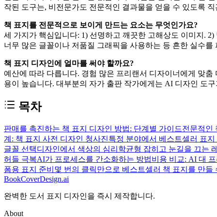
작된 도구는, 비전문가도 전문적인 결과물을 얻을 수 있도록 직
책 표지를 전문적으로 보이게 만드는 요소는 무엇인가요?
세 가지가 핵심입니다: 1) 선명하고 깨끗한 고해상도 이미지. 2
너무 많은 글꼴이나 저품질 그래픽을 사용하는 등 흔한 실수를 
책 표지 디자인에 얼마를 써야 할까요?
예산에 따라 다릅니다. 경험 많은 프리랜서 디자이너에게 맞춤 디
용이 높습니다. 대부분의 자가 출판 작가에게는 AI 디자인 도
목차
판매를 촉진하는 책 표지 디자인 방법: 단계별 가이드
전문적인 
계: 책 표지 사전 디자인 청사진
특정 분야에서 베스트셀러 표지
글꼴 선택
디자인에서 색상의 심리학
균형 잡히고 눈길을 끄는 
허들 극복
AI가 프로세스를 간소화하는 방법
비용 비교: AI 대
폼용 표지 준비
몇 번의 클릭만으로 베스트셀러 책 표지를 만들
BookCoverDesign.ai
완벽한 도서 표지 디자인을 즉시 제작합니다.
About