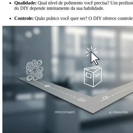
Qualidade:
Qual nível de polimento você precisa? Um profissio
do DIY depende inteiramente da sua habilidade.
Controle:
Quão prático você quer ser? O DIY oferece controle to