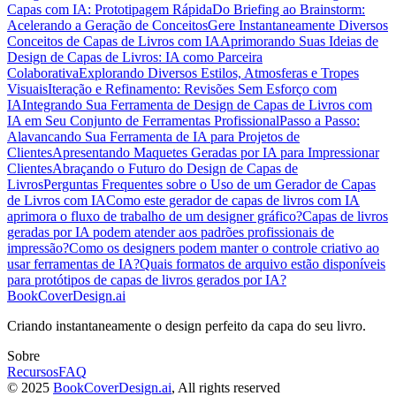
Capas com IA: Prototipagem Rápida
Do Briefing ao Brainstorm:
Acelerando a Geração de Conceitos
Gere Instantaneamente Diversos
Conceitos de Capas de Livros com IA
Aprimorando Suas Ideias de
Design de Capas de Livros: IA como Parceira
Colaborativa
Explorando Diversos Estilos, Atmosferas e Tropes
Visuais
Iteração e Refinamento: Revisões Sem Esforço com
IA
Integrando Sua Ferramenta de Design de Capas de Livros com
IA em Seu Conjunto de Ferramentas Profissional
Passo a Passo:
Alavancando Sua Ferramenta de IA para Projetos de
Clientes
Apresentando Maquetes Geradas por IA para Impressionar
Clientes
Abraçando o Futuro do Design de Capas de
Livros
Perguntas Frequentes sobre o Uso de um Gerador de Capas
de Livros com IA
Como este gerador de capas de livros com IA
aprimora o fluxo de trabalho de um designer gráfico?
Capas de livros
geradas por IA podem atender aos padrões profissionais de
impressão?
Como os designers podem manter o controle criativo ao
usar ferramentas de IA?
Quais formatos de arquivo estão disponíveis
para protótipos de capas de livros gerados por IA?
BookCoverDesign.ai
Criando instantaneamente o design perfeito da capa do seu livro.
Sobre
Recursos
FAQ
© 2025
BookCoverDesign.ai
, All rights reserved